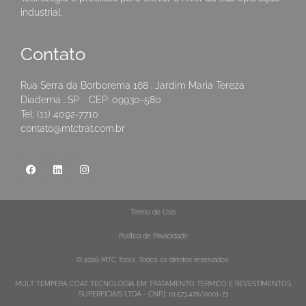
industrial.
Contato
Rua Serra da Borborema 168 . Jardim Maria Tereza
Diadema . SP . CEP: 09930-580
Tel: (11) 4092-7710
contato@mtctrat.com.br
Termo de Uso
Política de Privacidade
© 2026 MTC Tools. Todos os direitos reservados.
MULT TEMPERA COAT TECNOLOGIA EM TRATAMENTO TERMICO E REVESTIMENTOS
SUPERFICIAIS LTDA - CNPJ: 01.573.478/0001-73