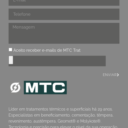
Aceito receber e-mails de MTC Trat
ENVIAR
Líder em tratamentos térmicos e superficiais há 29 anos.
Especialistas em beneficiamento, cementação, têmpera,
revenimento, austêmpera, Geomet® e Molykote®.
Tecnologia e precisão para elevar o nível da sua operação