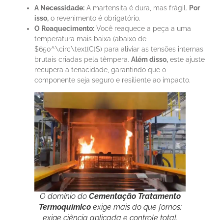
A Necessidade:
A martensita é dura, mas frágil.
Por
isso,
o revenimento é obrigatório.
O Reaquecimento:
Você reaquece a peça a uma
temperatura mais baixa (abaixo de
$650^\circ\text{C}$) para aliviar as tensões internas
brutais criadas pela têmpera.
Além disso,
este ajuste
recupera a tenacidade, garantindo que o
componente seja seguro e resiliente ao impacto.
O domínio do
Cementação Tratamento
Termoquímico
exige mais do que fornos;
exige ciência aplicada e controle total.