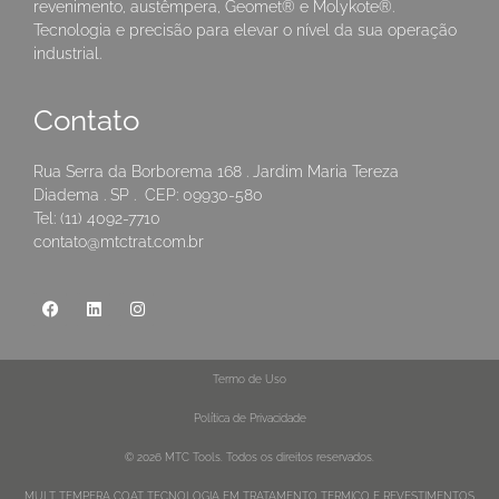
revenimento, austêmpera, Geomet® e Molykote®.
Tecnologia e precisão para elevar o nível da sua operação
industrial.
Contato
Rua Serra da Borborema 168 . Jardim Maria Tereza
Diadema . SP . CEP: 09930-580
Tel: (11) 4092-7710
contato@mtctrat.com.br
Termo de Uso
Política de Privacidade
© 2026 MTC Tools. Todos os direitos reservados.
MULT TEMPERA COAT TECNOLOGIA EM TRATAMENTO TERMICO E REVESTIMENTOS