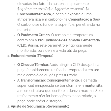
elevadas (na faixa da austenita, tipicamente
$850^\circ\text{C}$ a $950^\circ\text{C}$).
Concomitantemente,
a peça é exposta a uma
atmosfera rica em carbono (na
Cementação a Gás
).
O carbono se difunde na superfície, penetrando no
material.
O Parâmetro Crítico:
O tempo e a temperatura
controlam a
Profundidade de Camada Cementada
(CLD)
.
Assim,
este parâmetro é rigorosamente
monitorado, pois define a vida útil da peça.
2. Endurecimento (Têmpera)
O Choque Térmico:
Após atingir a CLD desejada, a
peça é rapidamente resfriada (temperada) em um
meio como óleo ou gás pressurizado.
A Transformação:
Consequentemente,
a camada
superficial enriquecida se transforma em
martensita
,
a microestrutura que confere a dureza máxima. Se o
resfriamento não for homogêneo e controlado, a
peça pode sofrer distorção.
3. Ajuste de Segurança (Revenimento)