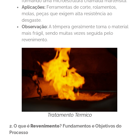
formando uma microestrutura chamada martensita.
Aplicações:
Ferramentas de corte, rolamentos,
molas, peças que exigem alta resistência ao
desgaste.
Observação:
A têmpera geralmente torna o material
mais frágil, sendo muitas vezes seguida pelo
revenimento.
Tratamento Térmico
2. O que é
Revenimento
? Fundamentos e Objetivos do
Processo