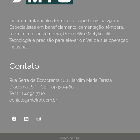
Líder em tratamentos térmicos e superficiais há 29 anos.
Especialistas em beneficiamento, cementação, têmpera,
revenimento, austêmpera, Geomet® e Molykote®.
Tecnologia e precisão para elevar o nível da sua operação
industrial.
Contato
Rua Serra da Borborema 168 . Jardim Maria Tereza
Diadema . SP . CEP: 09930-580
Tel: (11) 4092-7710
contato@mtctrat.com.br
Termo de Uso