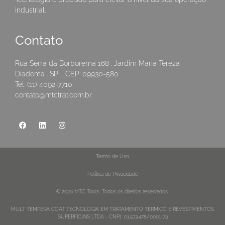
industrial.
Contato
Rua Serra da Borborema 168 . Jardim Maria Tereza
Diadema . SP . CEP: 09930-580
Tel: (11) 4092-7710
contato@mtctrat.com.br
Termo de Uso
Política de Privacidade
© 2026 MTC Tools. Todos os direitos reservados.
MULT TEMPERA COAT TECNOLOGIA EM TRATAMENTO TERMICO E REVESTIMENTOS
SUPERFICIAIS LTDA - CNPJ: 01.573.478/0001-73