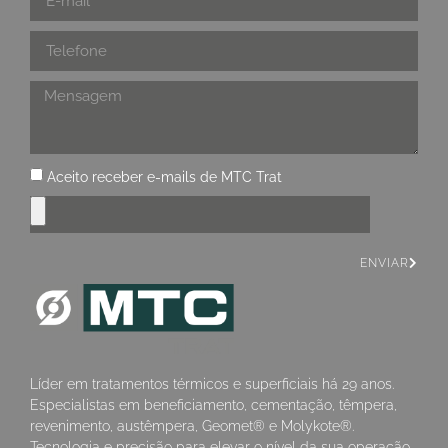
Aceito receber e-mails de MTC Trat
ENVIAR
Líder em tratamentos térmicos e superficiais há 29 anos.
Especialistas em beneficiamento, cementação, têmpera,
revenimento, austêmpera, Geomet® e Molykote®.
Tecnologia e precisão para elevar o nível da sua operação