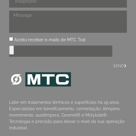
Aceito receber e-mails de MTC Trat
SEND
Líder em tratamentos térmicos e superficiais há 29 anos.
Especialistas em beneficiamento, cementação, têmpera,
revenimento, austêmpera, Geomet® e Molykote®.
Tecnologia e precisão para elevar o nível da sua operação
industrial.