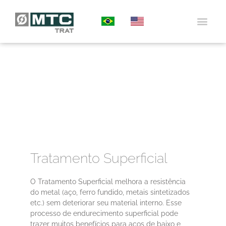
QUEM SO
TRATAMEN
TRATAMENTO
PROJETOS
PORTAL DO 
Tratamento Superficial
O Tratamento Superficial melhora a resistência
do metal (aço, ferro fundido, metais sintetizados
etc.) sem deteriorar seu material interno. Esse
processo de endurecimento superficial pode
trazer muitos benefícios para aços de baixo e