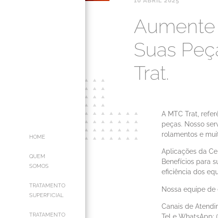
10 ABRIL 2025
Aumente a
Suas Peç
Trat.
A MTC Trat, refer
peças. Nosso serv
rolamentos e mui
HOME
Aplicações da Ce
QUEM
Benefícios para 
SOMOS
eficiência dos eq
TRATAMENTO
Nossa equipe de e
SUPERFICIAL
Canais de Atendi
TRATAMENTO
Tel e WhatsApp: (